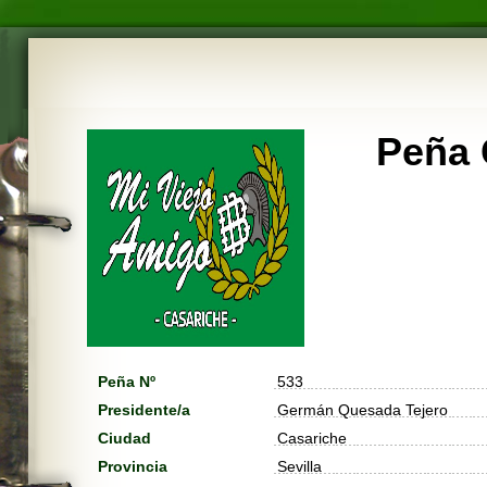
Peña C
Peña Nº
533
Presidente/a
Germán Quesada Tejero
Ciudad
Casariche
Provincia
Sevilla